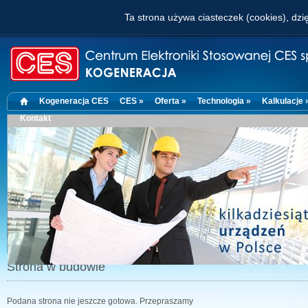
Ta strona używa ciasteczek (cookies), dzię
Kogeneracja CES
CES »
Oferta »
Technologia »
Kalkulacje 
Kontakt
Strona w budowie
Podana strona nie jeszcze gotowa. Przepraszamy