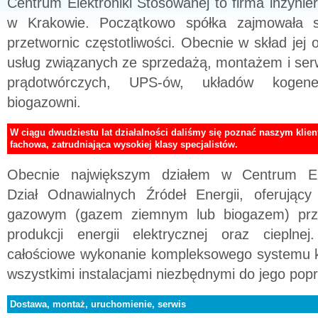
Centrum Elektroniki Stosowanej to firma inżynie
w Krakowie. Początkowo spółka zajmowała s
przetwornic częstotliwości. Obecnie w skład jej 
usług związanych ze sprzedażą, montażem i se
prądotwórczych, UPS-ów, układów kogene
biogazowni.
W ciągu dwudziestu lat działalności daliśmy się poznać naszym klien
fachowa, zatrudniająca wysokiej klasy specjalistów.
Obecnie największym działem w Centrum Ele
Dział Odnawialnych Źródeł Energii, oferując
gazowym (gazem ziemnym lub biogazem) prze
produkcji energii elektrycznej oraz cieplne
całościowe wykonanie kompleksowego systemu k
wszystkimi instalacjami niezbędnymi do jego popr
Dostawa, montaż, uruchomienie, serwis