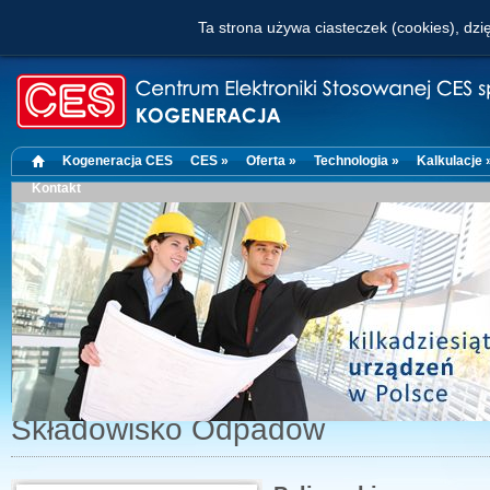
Ta strona używa ciasteczek (cookies), dzię
Kogeneracja CES
CES »
Oferta »
Technologia »
Kalkulacje 
Kontakt
Składowisko Odpadów